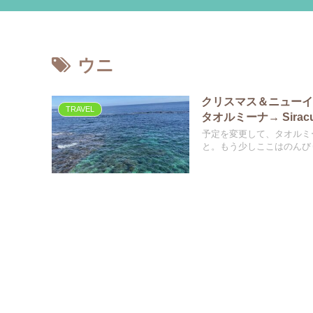
ウニ
クリスマス＆ニューイヤー休
TRAVEL
タオルミーナ→ Sirac
予定を変更して、タオルミ
と。もう少しここはのんび