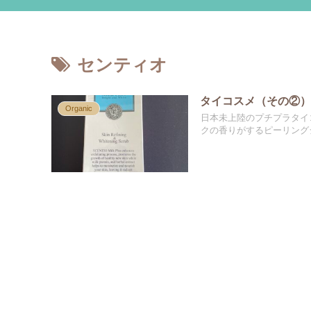
センティオ
タイコスメ（その②） Tha
Organic
日本未上陸のプチプラタイコスメ
クの香りがするピーリング