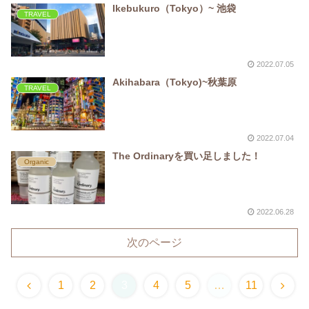
Ikebukuro（Tokyo）~ 池袋
TRAVEL
2022.07.05
Akihabara（Tokyo)~秋葉原
TRAVEL
2022.07.04
The Ordinaryを買い足しました！
Organic
2022.06.28
次のページ
1
2
3
4
5
…
11