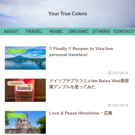
Your True Colors
ABOUT
TRAVEL
MUSIC
ORGANIC
OTHERS
CONTACT
!! Finally !! Reopen to Visa-free
TRAVEL
personal travelers!
2022.09.26
ドイツプチプラコスメdm Balea Vital美容
Organic
液アンプルを使ってみた
2022.08.28
Love & Peace Hiroshima ~ 広島
TRAVEL