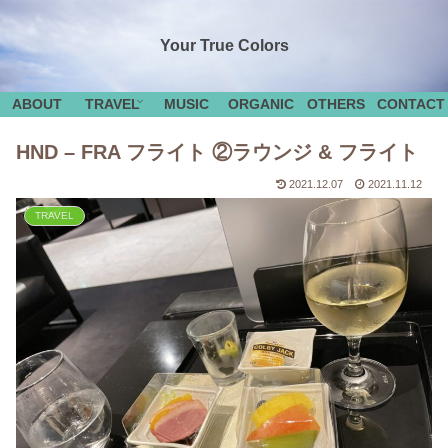
Your True Colors
ABOUT
TRAVEL
MUSIC
ORGANIC
OTHERS
CONTACT
HND – FRA フライト ②ラウンジ & フライト
2021.12.07
2021.11.12
TRAVEL