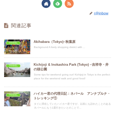
r@inbow
関連記事
Akihabara（Tokyo)~秋葉原
TRAVEL
Background A lively shopping district with ...
Kichijoji & Inokashira Park (Tokyo) ~吉祥寺・井
TRAVEL
の頭公園
Some tips for weekend going out! Kichijoji in Tokyo is the perfect
place for the weekend walk and good food!
ハイカー君の代理日記：ネパール アンナプルナ・
TRAVEL
トレッキング①
タイに滞在していたハイカー君ですが、以前にも訪れたことのある
ネパールにもう1度行きたいとのことで...