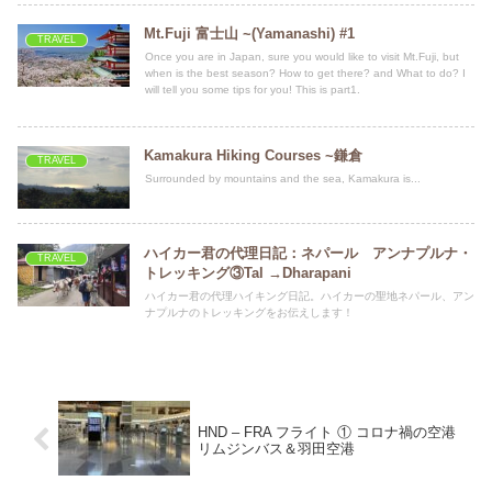
Mt.Fuji 富士山 ~(Yamanashi) #1
TRAVEL
Once you are in Japan, sure you would like to visit Mt.Fuji, but
when is the best season? How to get there? and What to do? I
will tell you some tips for you! This is part1.
Kamakura Hiking Courses ~鎌倉
TRAVEL
Surrounded by mountains and the sea, Kamakura is...
ハイカー君の代理日記：ネパール アンナプルナ・
TRAVEL
トレッキング③Tal →Dharapani
ハイカー君の代理ハイキング日記。ハイカーの聖地ネパール、アン
ナプルナのトレッキングをお伝えします！
HND – FRA フライト ① コロナ禍の空港
リムジンバス＆羽田空港