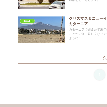
印象をお伝えします。
クリスマス＆ニューイヤー休
TRAVEL
カターニア
カターニアで迎えた年末年
ことができて嬉しくなりま
ように！！
次
1