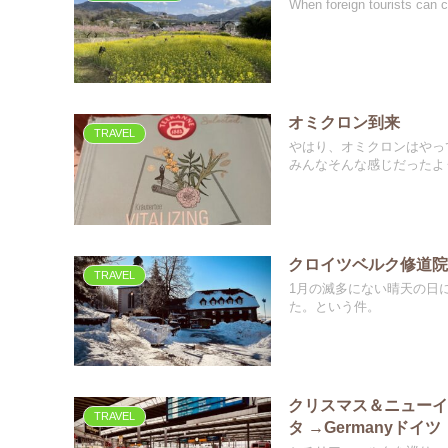
When foreign tourists can 
オミクロン到来
TRAVEL
やはり、オミクロンはやっ
みんなそんな感じだったよう
クロイツベルク修道
TRAVEL
1月の滅多にない晴天の日
た。という件。
クリスマス＆ニューイヤー
TRAVEL
タ →Germanyドイツ