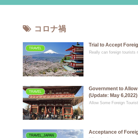
コロナ禍
Trial to Accept Forei
TRAVEL
Really can foreign tourist
Government to Allow 
TRAVEL
(Update: May 6,2022)
Allow Some Foreign Tourist
Acceptance of Foreign
TRAVEL_JAPAN