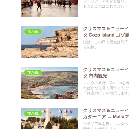
シチリア・マルタを巡り、
もまたこれはこれでよし！
クリスマス＆ニューイヤー
TRAVEL
タ Gozo Island ゴゾ
ほぼ、この日で観光は終了
りの旅。
クリスマス＆ニューイヤー
TRAVEL
タ 市内観光
マルタの旅行、Vallet
ればかなり見て回れそうで
「静寂の町」を散策します
クリスマス＆ニューイヤー休
TRAVEL
カターニア → Maltaマ
シチリア島を後にマルタへ