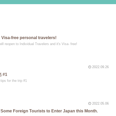
o Visa-free personal travelers!
 will reopen to Individual Travelers and it's Visa- free!
2022.09.26
光 #1
tips for the trip #1
2022.05.06
Some Foreign Tourists to Enter Japan this Month.