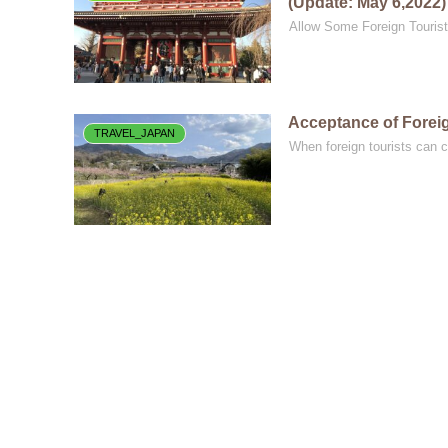
(Update: May 6,2022)
Allow Some Foreign Tourist
Acceptance of Foreign
TRAVEL_JAPAN
When foreign tourists can 