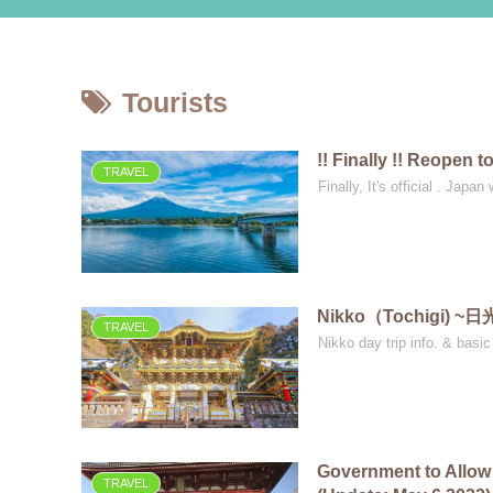
Tourists
!! Finally !! Reopen t
TRAVEL
Finally, It's official . Japan
Nikko（Tochigi) ~日
TRAVEL
Nikko day trip info. & basic 
Government to Allow 
TRAVEL