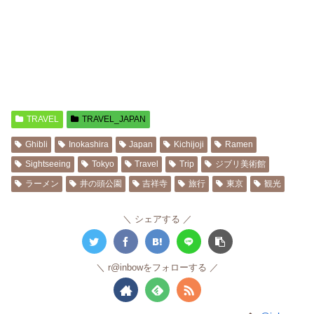
TRAVEL
TRAVEL_JAPAN
Ghibli
Inokashira
Japan
Kichijoji
Ramen
Sightseeing
Tokyo
Travel
Trip
ジブリ美術館
ラーメン
井の頭公園
吉祥寺
旅行
東京
観光
シェアする
r@inbowをフォローする