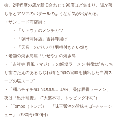
街。2坪程度の店が新旧合わせて90店ほど集まり、陽が落
ちるとアジアのバザールのような活気が出始める。
・サンロード商店街：
・「サトウ」のメンチカツ
・「塚田蒲鉾店」吉祥寺揚げ
・「天音」のパリパリ羽根付きたい焼き
・老舗の焼き鳥屋「いせや」の焼き鳥
・「吉祥寺 真風（マジ）」の鯛塩ラーメン 特徴は”もっち
り歯ごたえのあるちぢれ麵”と”鯛の旨味を抽出した白濁ス
ープの塩スープ”
・「麺ハチイチ/81 NOODLE BAR」昼は豚骨ラーメン、
夜は『出汁蕎麦』（”大盛不可、トッピング不可”）
・「Tombo（トンボ）」『味玉醤油の旨味そば+チャーシ
ュー』（930円+300円）