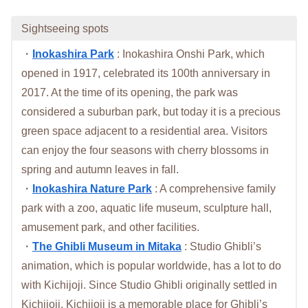
Sightseeing spots
・
Inokashira Park
: Inokashira Onshi Park, which
opened in 1917, celebrated its 100th anniversary in
2017. At the time of its opening, the park was
considered a suburban park, but today it is a precious
green space adjacent to a residential area. Visitors
can enjoy the four seasons with cherry blossoms in
spring and autumn leaves in fall.
・
Inokashira Nature Park
: A comprehensive family
park with a zoo, aquatic life museum, sculpture hall,
amusement park, and other facilities.
・
The Ghibli Museum in Mitaka
: Studio Ghibli’s
animation, which is popular worldwide, has a lot to do
with Kichijoji. Since Studio Ghibli originally settled in
Kichijoji, Kichijoji is a memorable place for Ghibli’s