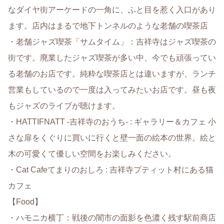
なダイヤ街アーケードの一角に、ふと目を惹く入口があり
ます。店内はまるで地下トンネルのような老舗の喫茶店
・老舗ジャズ喫茶「サムタイム」：吉祥寺はジャズ喫茶の
街です。廃業したジャズ喫茶が多い中、今でも頑張ってい
る老舗のお店です。純粋な喫茶店とは違いますが、ランチ
営業もしているので一度は入ってみたいお店です。昼も夜
もジャズのライブが聴けます。
・HATTIFNATT -吉祥寺のおうち- : ギャラリー＆カフェ 小
さな扉をくぐりに買いに行くと壁一面の絵本の世界。絵と
木の可愛くて優しい空間をお楽しみください。
・Cat Cafeてまりのおしろ : 吉祥寺プティット村にある猫
カフェ
【Food】
・ハモニカ横丁：戦後の闇市の面影を色濃く残す駅前商店