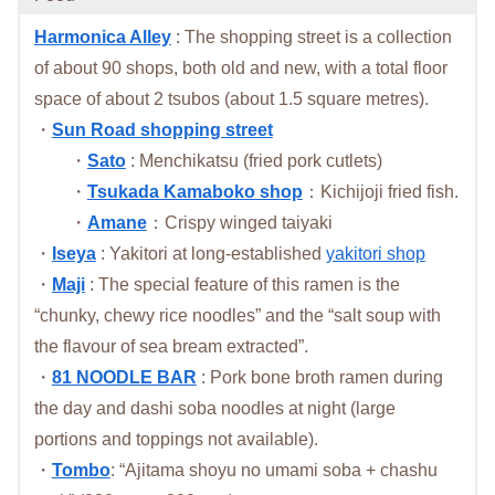
Harmonica Alley
: The shopping street is a collection
of about 90 shops, both old and new, with a total floor
space of about 2 tsubos (about 1.5 square metres).
・
Sun Road shopping street
・
Sato
: Menchikatsu (fried pork cutlets)
・
Tsukada Kamaboko shop
：Kichijoji fried fish.
・
Amane
：Crispy winged taiyaki
・
Iseya
: Yakitori at long-established
yakitori shop
・
Maji
: The special feature of this ramen is the
“chunky, chewy rice noodles” and the “salt soup with
the flavour of sea bream extracted”.
・
81 NOODLE BAR
: Pork bone broth ramen during
the day and dashi soba noodles at night (large
portions and toppings not available).
・
Tombo
: “Ajitama shoyu no umami soba + chashu