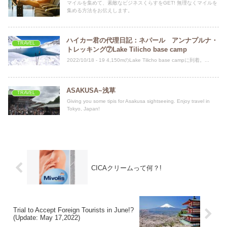
マイルを集めて、素敵なビジネスくらすをGET! 無理なくマイルを
集める方法をお伝えします。
ハイカー君の代理日記：ネパール アンナプルナ・
TRAVEL
トレッキング⑦Lake Tilicho base camp
2022/10/18 - 19 4,150mのLake Tilicho base campに到着。...
ASAKUSA~浅草
TRAVEL
Giving you some tipis for Asakusa sightseeing. Enjoy travel in
Tokyo, Japan!
CICAクリームって何？!
Trial to Accept Foreign Tourists in June!?
(Update: May 17,2022)