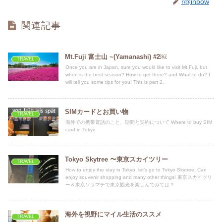
r@inbow
関連記事
Mt.Fuji 富士山 ~(Yamanashi) #2￼
TRAVEL
Once you are in Japan, sure you would like to visit Mt.Fuji, but
when is the best season? How to get there? and What to do? I
will tell you some tips for you! This is part 2.
SIMカードとお買い物
TRAVEL
海外での携帯電話のこと、期間と契約について Where to buy SIM
card in Tokyo
Tokyo Skytree 〜東京スカイツリー
TRAVEL
How to enjoy the stay in Tokyo, let's go to Tokyo Skytree! Can
enjoy souvenir shopping and many other things! 東京スカイツリ
ー＆東京ソラマチで東京観光を楽しんでみては？
海外を視野にマイル生活のススメ
TRAVEL