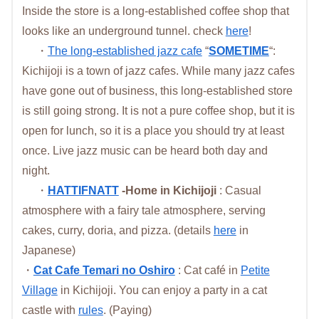
Inside the store is a long-established coffee shop that
looks like an underground tunnel. check
here
!
・
The long-established jazz cafe
“
SOMETIME
“:
Kichijoji is a town of jazz cafes. While many jazz cafes
have gone out of business, this long-established store
is still going strong. It is not a pure coffee shop, but it is
open for lunch, so it is a place you should try at least
once. Live jazz music can be heard both day and
night.
・
HATTIFNATT
-Home in Kichijoji
: Casual
atmosphere with a fairy tale atmosphere, serving
cakes, curry, doria, and pizza. (details
here
in
Japanese)
・
Cat Cafe Temari no Oshiro
: Cat café in
Petite
Village
in Kichijoji. You can enjoy a party in a cat
castle with
rules
. (Paying)