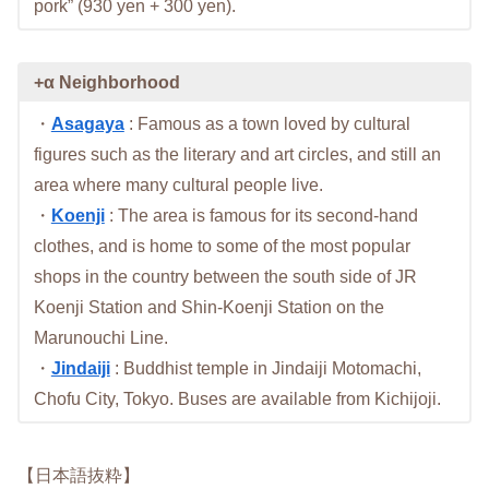
pork” (930 yen + 300 yen).
+α Neighborhood
・
Asagaya
: Famous as a town loved by cultural
figures such as the literary and art circles, and still an
area where many cultural people live.
・
Koenji
: The area is famous for its second-hand
clothes, and is home to some of the most popular
shops in the country between the south side of JR
Koenji Station and Shin-Koenji Station on the
Marunouchi Line.
・
Jindaiji
: Buddhist temple in Jindaiji Motomachi,
Chofu City, Tokyo. Buses are available from Kichijoji.
【日本語抜粋】