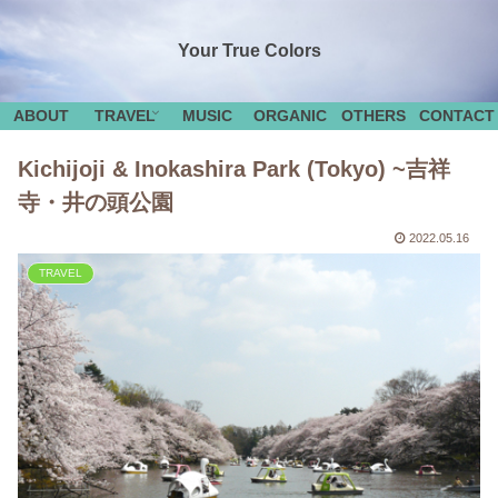
Your True Colors
ABOUT
TRAVEL
MUSIC
ORGANIC
OTHERS
CONTACT
Kichijoji & Inokashira Park (Tokyo) ~吉祥
寺・井の頭公園
2022.05.16
TRAVEL